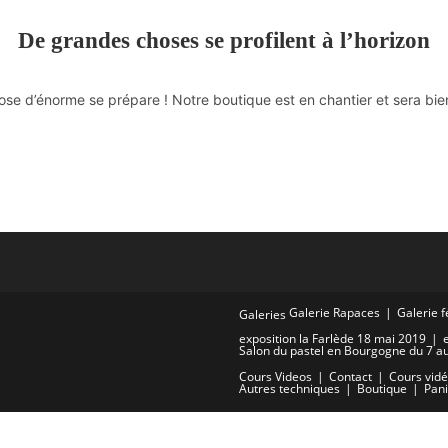
De grandes choses se profilent à l’horizon
se d’énorme se prépare ! Notre boutique est en chantier et sera bien
Galerie Rapaces
Galerie f
Galeries
exposition la Farlède 18 mai 2019
Salon du pastel en Bourgogne du 7 a
Cours Videos
Contact
Cours vidéo
Autres techniques
Boutique
Pani