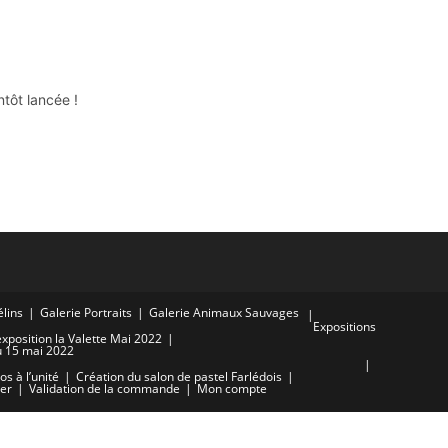
tôt lancée !
élins
Galerie Portraits
Galerie Animaux Sauvages
Expositions
exposition la Valette Mai 2022
u 15 mai 2022
s à l’unité
Création du salon de pastel Farlédois
er
Validation de la commande
Mon compte