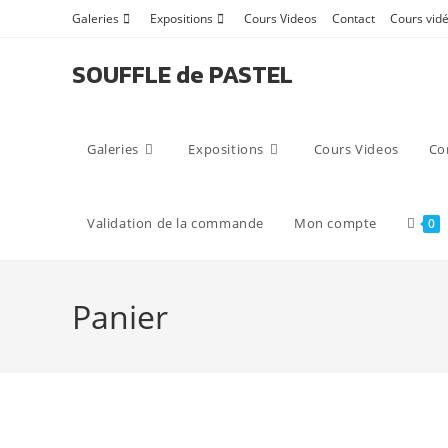
Skip
Galeries
Expositions
Cours Videos
Contact
Cours vidé
to
content
SOUFFLE de PASTEL
Galeries
Expositions
Cours Videos
Co
Validation de la commande
Mon compte
0
Panier