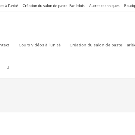
os à l’unité
Création du salon de pastel Farlédois
Autres techniques
Bouti
ntact
Cours vidéos à l’unité
Création du salon de pastel Farlé
Toggle
website
search